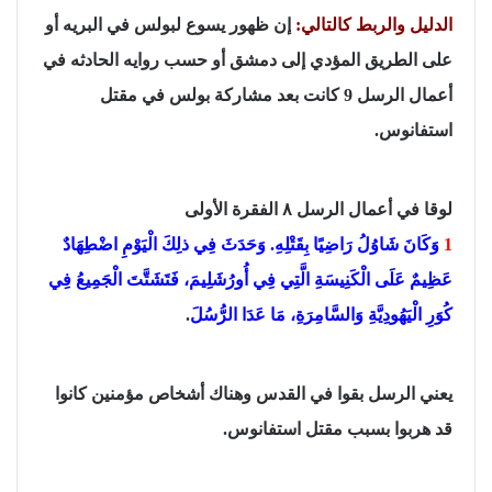
الدليل والربط كالتالي:
إن ظهور يسوع لبولس في البريه أو
على الطريق المؤدي إلى دمشق أو حسب روايه الحادثه في
أعمال الرسل 9 كانت بعد مشاركة بولس في مقتل
استفانوس.
لوقا في أعمال الرسل ٨ الفقرة الأولى
1
وَكَانَ شَاوُلُ رَاضِيًا بِقَتْلِهِ. وَحَدَثَ فِي ذلِكَ الْيَوْمِ اضْطِهَادٌ
عَظِيمٌ عَلَى الْكَنِيسَةِ الَّتِي فِي أُورُشَلِيمَ، فَتَشَتَّتَ الْجَمِيعُ فِي
كُوَرِ الْيَهُودِيَّةِ وَالسَّامِرَةِ، مَا عَدَا الرُّسُلَ
.
يعني الرسل بقوا في القدس وهناك أشخاص مؤمنين كانوا
قد هربوا بسبب مقتل استفانوس.