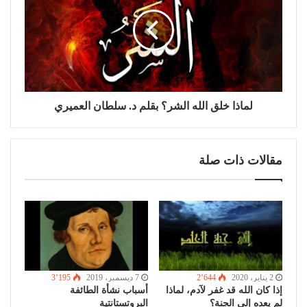
لماذا خلق الله الشر؟ بقلم د. سلطان العميري
مقالات ذات صلة
2 يناير، 2020
2٬644
7 ديسمبر، 2019
3٬195
إذا كان الله قد غفر لآدم، لماذا
أسباب نشأة الطائفة
لم يعده إلى الجنة؟
البروتستانتية