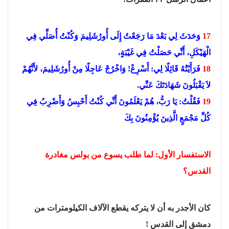
17
وَحَدَثَ لِي بَعْدَ مَا رَجَعْتُ إِلَى أُورُشَلِيمَ وَكُنْتُ أُصَلِّي فِي
الْهَيْكَلِ، أَنِّي حَصَلْتُ فِي غَيْبَةٍ،
18
فَرَأَيْتُهُ قَائِلًا لِي: أَسْرِعْ! وَاخْرُجْ عَاجِلًا مِنْ أُورُشَلِيمَ، لأَنَّهُمْ
لاَ يَقْبَلُونَ شَهَادَتَكَ عَنِّي.
19
فَقُلْتُ: يَا رَبُّ، هُمْ يَعْلَمُونَ أَنِّي كُنْتُ أَحْبِسُ وَأَضْرِبُ فِي
كُلِّ مَجْمَعٍ الَّذِينَ يُؤْمِنُونَ بِكَ
الاستفسار الأول:
لما طلب يسوع من بولس مغادرة
القدس؟
كان الأجدر به أن لا يتركه يقطع الآلاف الكيلومترات من
دمشق إلى القدس !