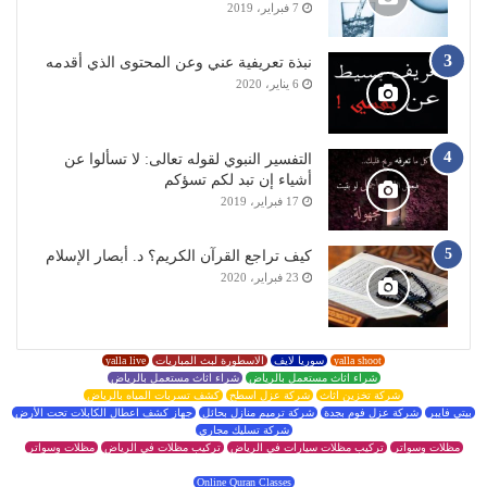
7 فبراير، 2019
نبذة تعريفية عني وعن المحتوى الذي أقدمه
6 يناير، 2020
التفسير النبوي لقوله تعالى: لا تسألوا عن
أشياء إن تبد لكم تسؤكم
17 فبراير، 2019
كيف تراجع القرآن الكريم؟ د. أبصار الإسلام
23 فبراير، 2020
yalla shoot
سوريا لايف
الاسطورة لبث المباريات
yalla live
شراء اثاث مستعمل بالرياض
شراء اثاث مستعمل بالرياض
شركة تخزين اثاث
شركة عزل اسطح
كشف تسربات المياه بالرياض
بيتي فايبر
شركة عزل فوم بجدة
شركة ترميم منازل بحائل
جهاز كشف اعطال الكابلات تحت الأرض
شركة تسليك مجاري
مظلات وسواتر
تركيب مظلات سيارات في الرياض
تركيب مظلات في الرياض
مظلات وسواتر
Online Quran Classes