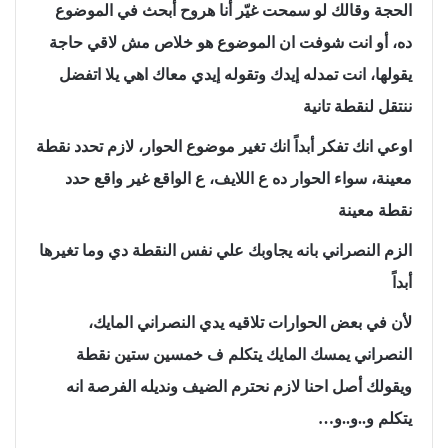
الحجة وقالك لو سمحت غيّر أنا هروح أبحث في الموضوع
ده، أو انت شوفت ان الموضوع هو خلاص مش لاقي حاجة
يقولها، انت تمدله إيدك وتقوله إيدي معاك اهي يلا اتفضل
ننتقل لنقطة تانية
اوعي انك تفكر أبداً انك تغير موضوع الحوار، لازم تحدد نقطة
معينة، سواء الحوار ده ع اللايف، ع الواقع غير واقع حدد
نقطة معينة
الزم النصراني بانه يجاوبك علي نفس النقطة دي وما تغيرها
أبداً
لأن في بعض الحوارات تلاقيه يدي النصراني المايك،
النصراني يمسك المايك يتكلم ف خمسين ستين نقطة
ويقولك أصل احنا لازم نحترم الضيف ونديله الفرصة انه
يتكلم و..و..و…