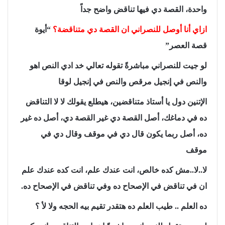
واحدة، القصة دي فيها تناقض واضح جداً
ازاي أنا أوصل للنصراني ان القصة دي متناقضة؟
“أيوة
قصة العصر”
لو جيت للنصراني مباشرةً تقوله تعالي خد ادي النص اهو
والنص في إنجيل مرقص والنص في إنجيل لوقا
الإتنين دول يا أستاذ متناقضين، هيطلع يقولك لا لا التناقض
ده في دماغك، أصل القصة دي غير القصة دي، أصل ده غير
ده، أصل ربما يكون قال دي في موقف وقال دي في
موقف
لا..لا..مش كده خالص، انت عندك علم، انت كده عندك علم
ان في تناقض في الإصحاح ده وفي تناقض في الإصحاح ده.
ده العلم .. طيب العلم ده هتقدر تقيم بيه الحجه ولا لأ ؟