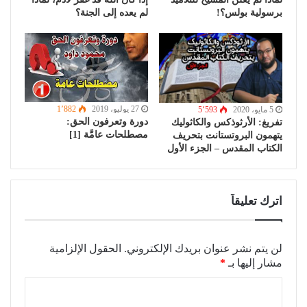
برسولية بولس؟!
لم يعده إلى الجنة؟
27 يوليو، 2019
1٬882
5 مايو، 2020
5٬593
دورة وتعرفون الحق:
تفريغ: الأرثوذكس والكاثوليك
مصطلحات عامَّة [1]
يتهمون البروتستانت بتحريف
الكتاب المقدس – الجزء الأول
اترك تعليقاً
لن يتم نشر عنوان بريدك الإلكتروني.
الحقول الإلزامية
مشار إليها بـ
*