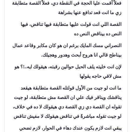
فعلاً أقمت عليا الحجة في النقطة دي، فعلاً القصة متطابقة
زي ما انت قعد تدافع عنها بشراهة
القصة اللي انت قولت عليها متطابقة فيها تناقض، فيها
النص ده بيناقض النص ده
النصراني مسك المايك برغم ان هو كان مكابر وقاعد عمال
بيناطح قالي انا هروح أبحث وهدور وهجيلك.
لإن انت خليته يلف الحبل حوالين رقبته، هيقولك ايه..!؟ هو
مش لاقي حاجه يقولها
ما انت لو جيت من الأول قولتله القصة متطابقة هيقعد
يناقشك ويناقر فيك علي ان القصة مش متطابقة، لو جيت
تقوله ان القصة دي زي القصة دي هيقولك لا ده في خلاف،
لو جيت تقوله مباشرةً في تناقض هيقولك لا مفيش تناقض
يبقي انت لازم يكون عندك دهاء في الحوار، لازم تضحي