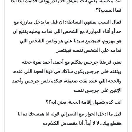
انت بتكسبه، يعني انت مفيش حد يقدر يوقف قدامك أبداً أبداً
فما السبب؟؟
فقال السبب بمنتهي البساطة: ان قبل ما يدخل مبارزة مع
حد أو أثناء المبارزة مع الشخص اللي قدامه بيخليه يقتنع ان
هو مهزوم، فبيجتمع سيدنا علي هو ونفس الشخص اللي
قدامه علي الشخص نفسه فبينتصر
يعني فرضنا جرجس بيتكلم مع أحمد، أحمد بقوة حجته
وبثقته خلي جرجس يكون شاكك في قوة الحجة اللي عنده،
والحجة اللي عنده بقت ضعيفة، فبكده نفس جرجس وأحمد
الإتنين علي جرجس نفسه
انت كده بتسهل إقامة الحجة، يعني ايه؟؟
قبل ما ادخل الحوار مع النصراني قوله انا همسحك ده انا
هقطع بيك.. لا لا أبداً، أنا مقصدش الكلام ده