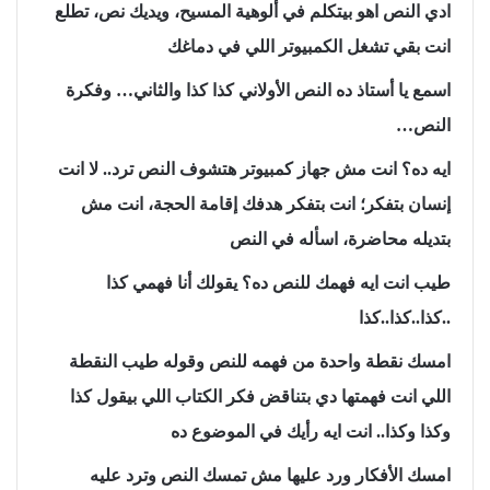
ادي النص اهو بيتكلم في ألوهية المسيح، ويديك نص، تطلع
انت بقي تشغل الكمبيوتر اللي في دماغك
اسمع يا أستاذ ده النص الأولاني كذا كذا والثاني… وفكرة
النص…
ايه ده؟ انت مش جهاز كمبيوتر هتشوف النص ترد.. لا انت
إنسان بتفكر؛ انت بتفكر هدفك إقامة الحجة، انت مش
بتديله محاضرة، اسأله في النص
طيب انت ايه فهمك للنص ده؟ يقولك أنا فهمي كذا
..كذا..كذا..كذا
امسك نقطة واحدة من فهمه للنص وقوله طيب النقطة
اللي انت فهمتها دي بتناقض فكر الكتاب اللي بيقول كذا
وكذا وكذا.. انت ايه رأيك في الموضوع ده
امسك الأفكار ورد عليها مش تمسك النص وترد عليه