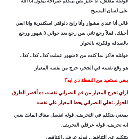
قولتله معلش، أنا عايز نص بيتكلم صراحةً بيقول أنا الله
على لسان المسيح
قالي أنا عندي مشوار وأنا رايح دلوقتي اسكندرية وانا ابقي
أجيلك، فعلاً رجع تاني بس رجع بعد حوالي 8 شهور ورجع
بالصدفه وفكرته بالحوار
قولتله فاكر لما كنت من 8 شهور عملت كذا.. كذا.. كذا..
هو وقع نفسه في الجحر، خرج من نفسه المعيار
يبقي نستفيد من النقطة دي ايه؟
ازاي تخرج المعيار من فم النصراني نفسه، ده أقصر الطرق
للحوار، تخلي النصراني يحط المعيار علي نفسه
بمعني بتتكلم في التحريف، قوله اتفصل معاك المايك يعني
ايه تحريف، قوله عرفلي التحريف.
بتتكلم عن التناقض، قوله عرفلي التناقض