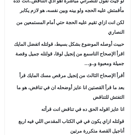
لو جيت تقول للنصراني مباشرةً اهو ادي التناقض..انت كده
مأقمتش عليه الحجه ولو بينه وبين نفسه، هو لازم يكابر
لكن انت ازاي تقيم عليه الحجة حتي أمام المستمعين من
النصاري
حبيت أوصله الموضوع بشكل بسيط، قولتله اتفضل المايك
اقرأ الإصحاح التاسمع من إنجيل لوقا، قولتله جميل وقصة
جميلة ومعبوة و..و…
أقرأ الإصحاح الثالث من إنجيل مرقص مسك المايك قرأ
بعد ما قرأ القصتين انا عايز أوضحله ان في تناقض، هو ما
التفتش للتناقض
انا عايز اقوله الحق ده في تناقض انت قرأته
قولتله ازاي يكون في في الكتاب المقدس اللي فيه اربع
أناجيل القصة متكررة مرتين