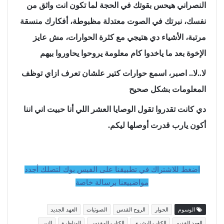
النصراني هيحس بقوتك في الحجة لما تكون انت واثق من
نفسك، نبرتك في الصوت معتدلة مظبوطة، أفكارك منسقة
مرتبة، الأشياء دي هتيجي مع كثرة الحوارات، مش عايز
الإخوة بعد ما ياخدوا كام معلومة يروحوا يحاوروا بيهم
لا..لا.. اصبر، اسمع حوارات كتير علشان تعرف ازاي توظف
المعلومات بشكل صحيح
دي كانت تقدروا تقول الوصايا العشر اللي أنا حبيت اني اننا
أكون يارب قدرت أوصلها ليكم.
اضغط للاشتراك في تطبيقنا على الفيس بوك لتصلك أجدد
مواضييعنا برسالة خاصة
الوسوم
الحوار
الروح القدس
الصوتيات
العهد الجديد
العهد القديم
الكتاب البشري
الكتاب المقدس
المناظرة
النبي