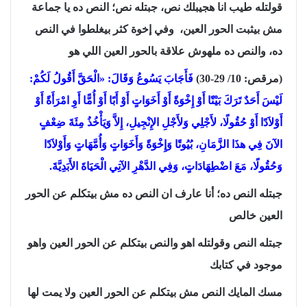
قولتله طيب انا هجيبلك نص، جبتله نص؛ النص ده يا جماعة
مش بيثبت الحور العين، وفي إخوة كثر بيغلطوا في النص
ده، والنص ده ملهوش علاقة بالحور العين اللي هو
(مرقص: 10/ 29-30)
فَأَجَابَ يَسُوعُ وَقَالَ: «الْحَقَّ أَقُولُ لَكُمْ:
لَيْسَ أَحَدٌ تَرَكَ بَيْتًا أَوْ إِخْوَةً أَوْ أَخَوَاتٍ أَوْ أَبًا أَوْ أُمًّا أَوِ امْرَأَةً أَوْ
أَوْلاَدًا أَوْ حُقُولًا، لأَجْلِي وَلأَجْلِ الإِنْجِيلِ، إِلاَّ وَيَأْخُذُ مِئَةَ ضِعْفٍ
الآنَ فِي هذَا الزَّمَانِ، بُيُوتًا وَإِخْوَةً وَأَخَوَاتٍ وَأُمَّهَاتٍ وَأَوْلاَدًا
وَحُقُولًا، مَعَ اضْطِهَادَاتٍ، وَفِي الدَّهْرِ الآتِي الْحَيَاةَ الأَبَدِيَّةَ.
جبتله النص ده؛ أنا عارف ان النص ده مش بيتكلم عن الحور
العين خالص
جبتله النص وقولتله اهو والنص بيتكلم عن الحور العين واهو
موجود في كتابك
مسك المايك النص مش بيتكلم عن الحور العين ولا يمت لها