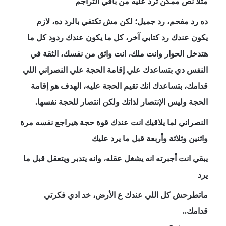
مثلاً نص ممكن ترد عليه من باقي التراجم
ده رد مفحم، رد جميل؛ لكن مش تكتفي بالرد ده، لازم
يكون عندك رد كتابي آخر، كل ما يكون عندك ردود كل ما
هتدخل الحوار وانت ملك، انت واثق من نفسك، الثقة في
النفس دي بتساعدك علي إقامة الحجة علي النصراني اللي
قدامك، بتساعدك انك تقيم الحجة عليه، الهدف هو إقامة
الحجة وليس الإنتصار لذاتك ولكن انتصار للحجة نفسها.
النصراني لما يلاقيك انت عندك قوة حجة هيراجع نفسه مرة
واثنين وثلاثة وأربعة قبل ما يرد عليك
يبقي انت أجبرته انه يشغل عقله، وانه يتدبر ويتعقل قبل ما
يرد
ماتطرحش كل اللي عندك ع الأرض، خد ادي فكرتي
قدامك..