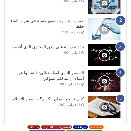
3 يناير، 2020
خمس سنن وخمسون حسنة في شرب الماء
فقط
7 فبراير، 2019
نبذة تعريفية عني وعن المحتوى الذي أقدمه
6 يناير، 2020
التفسير النبوي لقوله تعالى: لا تسألوا عن
أشياء إن تبد لكم تسؤكم
17 فبراير، 2019
كيف تراجع القرآن الكريم؟ د. أبصار الإسلام
23 فبراير، 2020
yalla shoot
سوريا لايف
الاسطورة لبث المباريات
yalla live