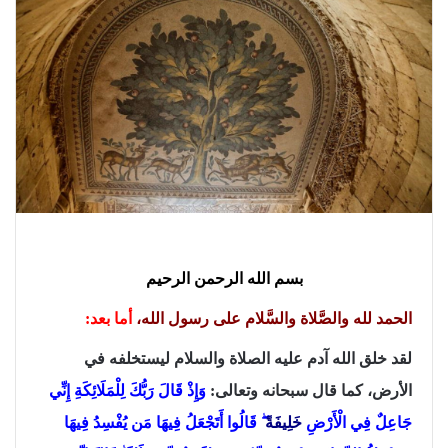
بسم الله الرحمن الرحيم
الحمد لله والصَّلاة والسَّلام على رسول الله،
أما بعد:
لقد خلق الله آدم عليه الصلاة والسلام ليستخلفه في
الأرض، كما قال سبحانه وتعالى:
وَإِذْ قَالَ رَبُّكَ لِلْمَلَائِكَةِ إِنِّي
جَاعِلٌ فِي الْأَرْضِ
خَلِيفَةً
ۖ قَالُوا أَتَجْعَلُ فِيهَا مَن يُفْسِدُ فِيهَا