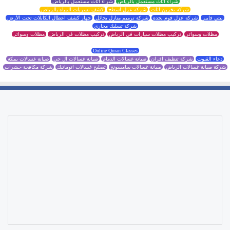
شراء اثاث مستعمل بالرياض
شراء اثاث مستعمل بالرياض
شركة تخزين اثاث
شركة عزل اسطح
كشف تسربات المياه بالرياض
بيتي فايبر
شركة عزل فوم بجدة
شركة ترميم منازل بحائل
جهاز كشف اعطال الكابلات تحت الأرض
شركة تسليك مجاري
مظلات وسواتر
تركيب مظلات سيارات في الرياض
تركيب مظلات في الرياض
مظلات وسواتر
Online Quran Classes
دعاء القنوت
شركة تنظيف افران
صيانة غسالات الدمام
صيانة غسالات ال جي
صيانة غسالات بمكة
شركة صيانة غسالات الرياض
صيانة غسالات سامسونج
تصليح غسالات اتوماتيك
شركة مكافحة حشرات