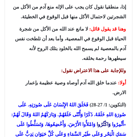
إذا، منطقيا نقول كان يجب على الإله منع آدم من الأكل من
الشجرتين لاحتمال الأكل منها قبل الوقوع في الخطيئة.
وهنا قد يقول قائل:
لا مانع عند الله من الأكل من شجرة
الحياة قبل الوقوع في المعصية، وأما بعد أن تلطخت نفس
آدم بالمعصية لم يسمح الله بالخلود بتلك الروح لأنه
سيطهرها رحمة بخلقه.
وللإجابة على هذا الاعتراض نقول:
أولا:
عندما خلق الله آدم أوصاه وصية عظيمة بإعمار
الارض.
(التكوين: 1/ 27-28)
فَخَلَقَ اللهُ الإِنْسَانَ عَلَى صُورَتِهِ. عَلَى
صُورَةِ اللهِ خَلَقَهُ. ذَكَرًا وَأُنْثَى خَلَقَهُمْ. وَبَارَكَهُمُ اللهُ وَقَالَ لَهُمْ:
«أَثْمِرُوا
وَاكْثُرُوا
وَامْلأُوا الأَرْضَ، وَأَخْضِعُوهَا، وَتَسَلَّطُوا عَلَى
سَمَكِ الْبَحْرِ وَعَلَى طَيْرِ السَّمَاءِ وَعَلَى كُلِّ حَيَوَانٍ يَدِبُّ عَلَى