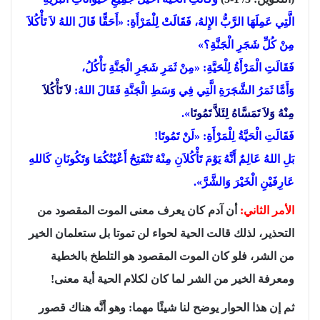
الَّتِي عَمِلَهَا الرَّبُّ الإِلهُ، فَقَالَتْ لِلْمَرْأَةِ: «أَحَقًّا قَالَ اللهُ لاَ تَأْكُلاَ
مِنْ كُلِّ شَجَرِ الْجَنَّةِ؟»
فَقَالَتِ الْمَرْأَةُ لِلْحَيَّةِ: «مِنْ ثَمَرِ شَجَرِ الْجَنَّةِ نَأْكُلُ،
وَأَمَّا ثَمَرُ الشَّجَرَةِ الَّتِي فِي وَسَطِ الْجَنَّةِ فَقَالَ اللهُ:
لاَ تَأْكُلاَ
مِنْهُ وَلاَ تَمَسَّاهُ لِئَلاَّ تَمُوتَا
».
فَقَالَتِ الْحَيَّةُ لِلْمَرْأَةِ: «لَنْ تَمُوتَا!
بَلِ اللهُ عَالِمٌ أَنَّهُ يَوْمَ تَأْكُلاَنِ مِنْهُ تَنْفَتِحُ أَعْيُنُكُمَا وَتَكُونَانِ كَاللهِ
عَارِفَيْنِ الْخَيْرَ وَالشَّرَّ».
الأمر الثاني:
أن آدم كان يعرف معنى الموت المقصود من
التحذير، لذلك قالت الحية لحواء لن تموتا بل ستعلمان الخير
من الشر، فلو كان الموت المقصود هو التلطخ بالخطية
ومعرفة الخير من الشر لما كان لكلام الحية أية معنى!
ثم إن هذا الحوار يوضح لنا شيئًا مهما: وهو أنَّه هناك قصور