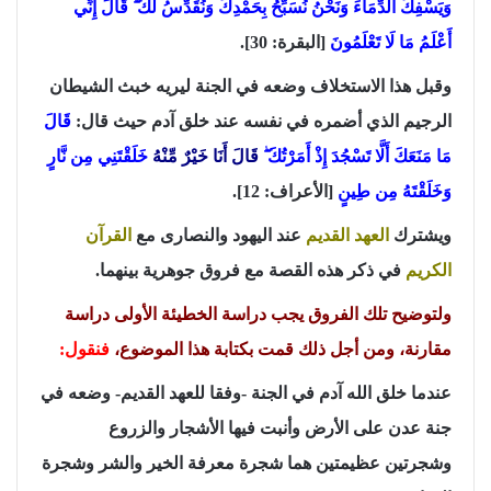
وَيَسْفِكُ الدِّمَاءَ وَنَحْنُ نُسَبِّحُ بِحَمْدِكَ وَنُقَدِّسُ لَكَ ۖ قَالَ إِنِّي
أَعْلَمُ مَا لَا تَعْلَمُونَ
[البقرة: 30].
وقبل هذا الاستخلاف وضعه في الجنة ليريه خبث الشيطان
الرجيم الذي أضمره في نفسه عند خلق آدم حيث قال:
قَالَ
مَا مَنَعَكَ أَلَّا تَسْجُدَ إِذْ أَمَرْتُكَ ۖ
قَالَ أَنَا خَيْرٌ مِّنْهُ
خَلَقْتَنِي مِن نَّارٍ
وَخَلَقْتَهُ مِن طِينٍ
[الأعراف: 12].
ويشترك
العهد القديم
عند اليهود والنصارى مع
القرآن
الكريم
في ذكر هذه القصة مع فروق جوهرية بينهما.
ولتوضيح تلك الفروق يجب دراسة الخطيئة الأولى دراسة
مقارنة، ومن أجل ذلك قمت بكتابة هذا الموضوع،
فنقول:
عندما خلق الله آدم في الجنة -وفقا للعهد القديم- وضعه في
جنة عدن على الأرض وأنبت فيها الأشجار والزروع
وشجرتين عظيمتين هما شجرة معرفة الخير والشر وشجرة