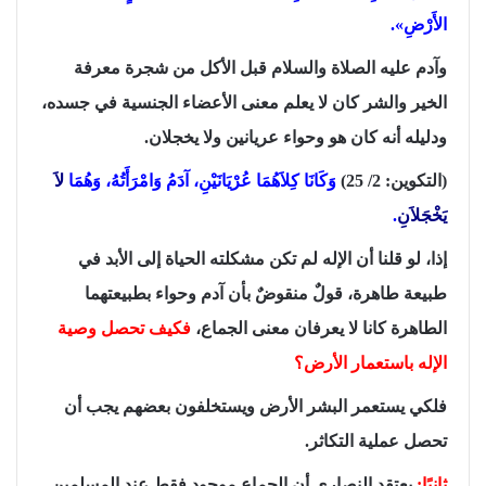
الأَرْضِ».
وآدم عليه الصلاة والسلام قبل الأكل من شجرة معرفة
الخير والشر كان لا يعلم معنى الأعضاء الجنسية في جسده،
ودليله أنه كان هو وحواء عريانين ولا يخجلان.
(التكوين: 2/ 25)
وَكَانَا كِلاَهُمَا عُرْيَانَيْنِ، آدَمُ وَامْرَأَتُهُ، وَهُمَا
لاَ
يَخْجَلاَنِ
.
إذا، لو قلنا أن الإله لم تكن مشكلته الحياة إلى الأبد في
طبيعة طاهرة، قولٌ منقوضٌ بأن آدم وحواء بطبيعتهما
الطاهرة كانا لا يعرفان معنى الجماع،
فكيف تحصل وصية
الإله باستعمار الأرض؟
فلكي يستعمر البشر الأرض ويستخلفون بعضهم يجب أن
تحصل عملية التكاثر.
ثانيًا:
يعتقد النصارى أن الجماع موجود فقط عند المسلمين