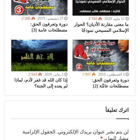
27 ديسمبر، 2019
2٬360
11 مايو، 2020
2٬184
دورة وتعرفون الحق:
ما معنى مقارنة الأديان؟ الحوار
مصطلحات عامة [3]
الإسلامي المسيحي نموذجًا
3 أغسطس، 2019
1٬897
2 يناير، 2020
2٬643
دورة وتعرفون الحق:
إذا كان الله قد غفر لآدم، لماذا
مصطلحات عامَّة [2]
لم يعده إلى الجنة؟
اترك تعليقاً
لن يتم نشر عنوان بريدك الإلكتروني.
الحقول الإلزامية
مشار إليها بـ
*