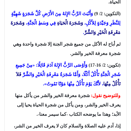
الحياة.
(التكوين: 2/ 9)
وَأَنْبَتَ الرَّبُّ الإِلهُ مِنَ الأَرْضِ كُلَّ شَجَرَةٍ شَهِيَّةٍ
لِلنَّظَرِ وَجَيِّدَةٍ لِلأَكْلِ،
وَشَجَرَةَ الْحَيَاةِ
فِي وَسَطِ الْجَنَّةِ،
وَشَجَرَةَ
مَعْرِفَةِ الْخَيْرِ وَالشَّرِّ
.
ثم أباح له الأكل من جميع شجر الجنة إلا شجرة واحدة وهي
شجرة معرفة الخير والشر.
(تكوين: 2/ 16-17)
وَأَوْصَى الرَّبُّ الإِلهُ آدَمَ قَائِلًا: «مِنْ جَمِيعِ
شَجَرِ الْجَنَّةِ تَأْكُلُ أَكْلًا، وَأَمَّا شَجَرَةُ مَعْرِفَةِ الْخَيْرِ وَالشَّرِّ
فَلاَ
تَأْكُلْ مِنْهَا
، لأَنَّكَ يَوْمَ تَأْكُلُ مِنْهَا مَوْتًا تَمُوتُ».
وللتوضيح نقول:
شجرة معرفة الخير والشر من يأكل منها
يعرف الخير والشر، ومن يأكل من شجرة الحياة يحيا إلى
الأبد؛ وهذا ما يوضحه الكتاب -كما سيمر معنا-.
إذا، آدم عليه الصلاة والسلام كان لا يعرف الخير من الشر،