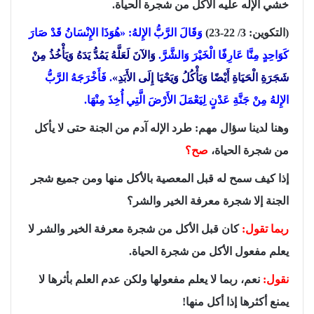
خشي الإله عليه الأكل من شجرة الحياة.
(التكوين: 3/ 22-23)
وَقَالَ الرَّبُّ الإِلهُ: «هُوَذَا الإِنْسَانُ قَدْ صَارَ
كَوَاحِدٍ مِنَّا عَارِفًا الْخَيْرَ وَالشَّرَّ.
وَالآنَ لَعَلَّهُ يَمُدُّ يَدَهُ وَيَأْخُذُ مِنْ
شَجَرَةِ الْحَيَاةِ أَيْضًا وَيَأْكُلُ وَيَحْيَا إِلَى الأَبَدِ»
. فَأَخْرَجَهُ الرَّبُّ
الإِلهُ مِنْ جَنَّةِ عَدْنٍ لِيَعْمَلَ الأَرْضَ الَّتِي أُخِذَ مِنْهَا.
وهنا لدينا سؤال مهم: طرد الإله آدم من الجنة حتى لا يأكل
من شجرة الحياة،
صح؟
إذا كيف سمح له قبل المعصية بالأكل منها ومن جميع شجر
الجنة إلا شجرة معرفة الخير والشر؟
ربما تقول:
كان قبل الأكل من شجرة معرفة الخير والشر لا
يعلم مفعول الأكل من شجرة الحياة.
نقول:
نعم، ربما لا يعلم مفعولها ولكن عدم العلم بأثرها لا
يمنع أكثرها إذا أكل منها!