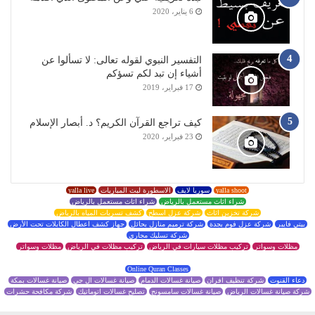
6 يناير، 2020
التفسير النبوي لقوله تعالى: لا تسألوا عن
أشياء إن تبد لكم تسؤكم
17 فبراير، 2019
كيف تراجع القرآن الكريم؟ د. أبصار الإسلام
23 فبراير، 2020
yalla shoot
سوريا لايف
الاسطورة لبث المباريات
yalla live
شراء اثاث مستعمل بالرياض
شراء اثاث مستعمل بالرياض
شركة تخزين اثاث
شركة عزل اسطح
كشف تسربات المياه بالرياض
بيتي فايبر
شركة عزل فوم بجدة
شركة ترميم منازل بحائل
جهاز كشف اعطال الكابلات تحت الأرض
شركة تسليك مجاري
مظلات وسواتر
تركيب مظلات سيارات في الرياض
تركيب مظلات في الرياض
مظلات وسواتر
Online Quran Classes
دعاء القنوت
شركة تنظيف افران
صيانة غسالات الدمام
صيانة غسالات ال جي
صيانة غسالات بمكة
شركة صيانة غسالات الرياض
صيانة غسالات سامسونج
تصليح غسالات اتوماتيك
شركة مكافحة حشرات