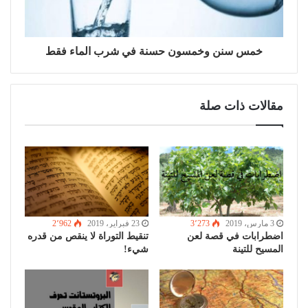
خمس سنن وخمسون حسنة في شرب الماء فقط
مقالات ذات صلة
3 مارس، 2019
3٬273
23 فبراير، 2019
2٬962
اضطرابات في قصة لعن
تنقيط التوراة لا ينقص من قدره
المسيح للتينة
شيء!