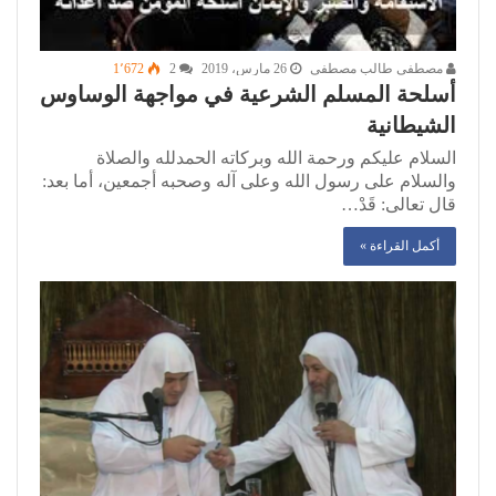
مصطفى طالب مصطفى
26 مارس، 2019
2
1٬672
أسلحة المسلم الشرعية في مواجهة الوساوس
الشيطانية
السلام عليكم ورحمة الله وبركاته الحمدلله والصلاة
والسلام على رسول الله وعلى آله وصحبه أجمعين، أما بعد:
قال تعالى: قَدْ…
أكمل القراءة »