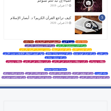
أشياء إن تبد لكم تسؤكم
17 فبراير، 2019
كيف تراجع القرآن الكريم؟ د. أبصار الإسلام
23 فبراير، 2020
yalla shoot
سوريا لايف
الاسطورة لبث المباريات
yalla live
شراء اثاث مستعمل بالرياض
شراء اثاث مستعمل بالرياض
شركة تخزين اثاث
شركة عزل اسطح
كشف تسربات المياه بالرياض
بيتي فايبر
شركة عزل فوم بجدة
شركة ترميم منازل بحائل
جهاز كشف اعطال الكابلات تحت الأرض
شركة تسليك مجاري
مظلات وسواتر
تركيب مظلات سيارات في الرياض
تركيب مظلات في الرياض
مظلات وسواتر
Online Quran Classes
دعاء القنوت
شركة تنظيف افران
صيانة غسالات الدمام
صيانة غسالات ال جي
صيانة غسالات بمكة
شركة صيانة غسالات الرياض
صيانة غسالات سامسونج
تصليح غسالات اتوماتيك
شركة مكافحة حشرات