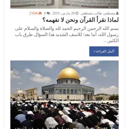
مصطفى طالب مصطفى
28 مارس، 2019
0
2٬634
لماذا نقرأ القرآن ونحن لا نفهمه؟
بسم الله الرحمن الرحيم الحمد لله والصلاة والسلام على
رسول الله، أما بعد: للاسف الشديد هذا السؤال طرق باب
الكثير…
أكمل القراءة »