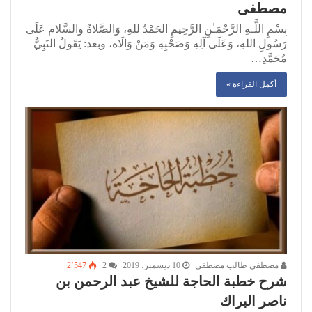
مصطفى
بِسْمِ اللَّـهِ الرَّحْمَـٰنِ الرَّحِيمِ الحَمْدُ للهِ، وَالصَّلاةُ والسَّلام عَلَى
رَسُولِ اللهِ، وَعَلَى آلِهِ وَصَحْبِهِ وَمَنْ وَالَاه، وبعد: يَقَولُ النَبِيُّ
مُحَمَّدِ…
أكمل القراءة »
مصطفى طالب مصطفى
10 ديسمبر، 2019
2
2٬547
شرح خطبة الحاجة للشيخ عبد الرحمن بن
ناصر البراك