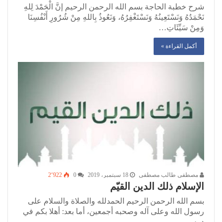
شرح خطبة الحاجة بسم الله الرحمن الرحيم إنَّ الْحَمْدَ لِلهِ
نَحْمَدُهُ وَنَسْتَعِينُهُ وَنَسْتَغْفِرُهُ، وَنَعُوذُ بِاللهِ مِنْ شُرُورِ أَنْفُسِنَا
وَمِنْ سَيِّئَاتِ…
أكمل القراءة »
مصطفى طالب مصطفى
18 سبتمبر، 2019
0
2٬922
الإسلام ذلك الدين القيّم
بسم الله الرحمن الرحيم الحمدلله والصلاة والسلام على
رسول الله وعلى آله وصحبه أجمعين، أما بعد: أهلا بكم في
درس…