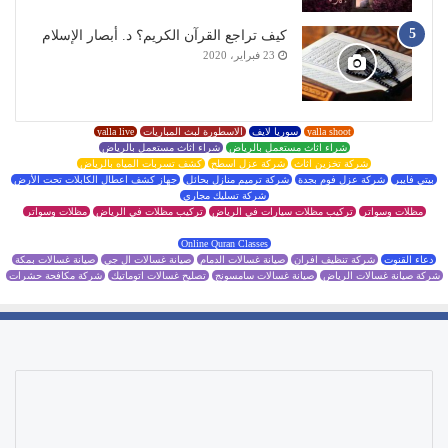
كيف تراجع القرآن الكريم؟ د. أبصار الإسلام
23 فبراير، 2020
yalla shoot
سوريا لايف
الاسطورة لبث المباريات
yalla live
شراء اثاث مستعمل بالرياض
شراء اثاث مستعمل بالرياض
شركة تخزين اثاث
شركة عزل اسطح
كشف تسربات المياه بالرياض
بيتي فايبر
شركة عزل فوم بجدة
شركة ترميم منازل بحائل
جهاز كشف اعطال الكابلات تحت الأرض
شركة تسليك مجاري
مظلات وسواتر
تركيب مظلات سيارات في الرياض
تركيب مظلات في الرياض
مظلات وسواتر
Online Quran Classes
دعاء القنوت
شركة تنظيف افران
صيانة غسالات الدمام
صيانة غسالات ال جي
صيانة غسالات بمكة
شركة صيانة غسالات الرياض
صيانة غسالات سامسونج
تصليح غسالات اتوماتيك
شركة مكافحة حشرات