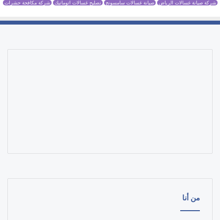
شركة صيانة غسالات الرياض
صيانة غسالات سامسونج
تصليح غسالات اتوماتيك
شركة مكافحة حشرات
من أنا