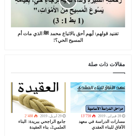
تفنيد قولهم: أيهم أحق بالاتباع محمد ﷺ الذي مات أم
المسيح الحي؟!
مقالات ذات صلة
28 فبراير، 2019
13٬759
29 أبريل، 2019
2٬488
مسارات الدراسة في معهد
جامع الراجحي ببريدة: البناء
الآفاق للبناء العقدي
العلمي2، بناء العقيدة