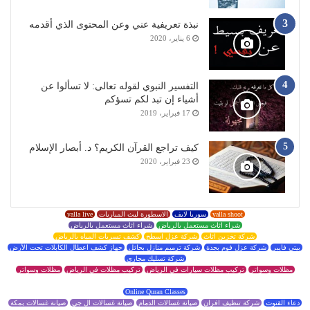
نبذة تعريفية عني وعن المحتوى الذي أقدمه
6 يناير، 2020
التفسير النبوي لقوله تعالى: لا تسألوا عن
أشياء إن تبد لكم تسؤكم
17 فبراير، 2019
كيف تراجع القرآن الكريم؟ د. أبصار الإسلام
23 فبراير، 2020
yalla shoot
سوريا لايف
الاسطورة لبث المباريات
yalla live
شراء اثاث مستعمل بالرياض
شراء اثاث مستعمل بالرياض
شركة تخزين اثاث
شركة عزل اسطح
كشف تسربات المياه بالرياض
بيتي فايبر
شركة عزل فوم بجدة
شركة ترميم منازل بحائل
جهاز كشف اعطال الكابلات تحت الأرض
شركة تسليك مجاري
مظلات وسواتر
تركيب مظلات سيارات في الرياض
تركيب مظلات في الرياض
مظلات وسواتر
Online Quran Classes
دعاء القنوت
شركة تنظيف افران
صيانة غسالات الدمام
صيانة غسالات ال جي
صيانة غسالات بمكة