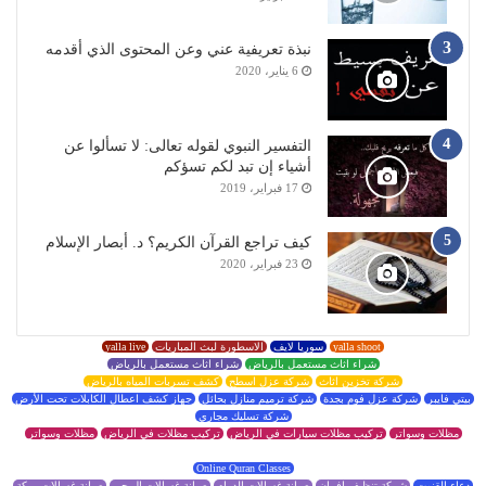
نبذة تعريفية عني وعن المحتوى الذي أقدمه
6 يناير، 2020
التفسير النبوي لقوله تعالى: لا تسألوا عن
أشياء إن تبد لكم تسؤكم
17 فبراير، 2019
كيف تراجع القرآن الكريم؟ د. أبصار الإسلام
23 فبراير، 2020
yalla shoot
سوريا لايف
الاسطورة لبث المباريات
yalla live
شراء اثاث مستعمل بالرياض
شراء اثاث مستعمل بالرياض
شركة تخزين اثاث
شركة عزل اسطح
كشف تسربات المياه بالرياض
بيتي فايبر
شركة عزل فوم بجدة
شركة ترميم منازل بحائل
جهاز كشف اعطال الكابلات تحت الأرض
شركة تسليك مجاري
مظلات وسواتر
تركيب مظلات سيارات في الرياض
تركيب مظلات في الرياض
مظلات وسواتر
Online Quran Classes
دعاء القنوت
شركة تنظيف افران
صيانة غسالات الدمام
صيانة غسالات ال جي
صيانة غسالات بمكة