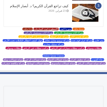
كيف تراجع القرآن الكريم؟ د. أبصار الإسلام
23 فبراير، 2020
yalla shoot
سوريا لايف
الاسطورة لبث المباريات
yalla live
شراء اثاث مستعمل بالرياض
شراء اثاث مستعمل بالرياض
شركة تخزين اثاث
شركة عزل اسطح
كشف تسربات المياه بالرياض
بيتي فايبر
شركة عزل فوم بجدة
شركة ترميم منازل بحائل
جهاز كشف اعطال الكابلات تحت الأرض
شركة تسليك مجاري
مظلات وسواتر
تركيب مظلات سيارات في الرياض
تركيب مظلات في الرياض
مظلات وسواتر
Online Quran Classes
دعاء القنوت
شركة تنظيف افران
صيانة غسالات الدمام
صيانة غسالات ال جي
صيانة غسالات بمكة
شركة صيانة غسالات الرياض
صيانة غسالات سامسونج
تصليح غسالات اتوماتيك
شركة مكافحة حشرات