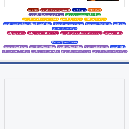
yalla shoot
سوريا لايف
الاسطورة لبث المباريات
yalla live
شراء اثاث مستعمل بالرياض
شراء اثاث مستعمل بالرياض
شركة تخزين اثاث
شركة عزل اسطح
كشف تسربات المياه بالرياض
بيتي فايبر
شركة عزل فوم بجدة
شركة ترميم منازل بحائل
جهاز كشف اعطال الكابلات تحت الأرض
شركة تسليك مجاري
مظلات وسواتر
تركيب مظلات سيارات في الرياض
تركيب مظلات في الرياض
مظلات وسواتر
Online Quran Classes
دعاء القنوت
شركة تنظيف افران
صيانة غسالات الدمام
صيانة غسالات ال جي
صيانة غسالات بمكة
شركة صيانة غسالات الرياض
صيانة غسالات سامسونج
تصليح غسالات اتوماتيك
شركة مكافحة حشرات