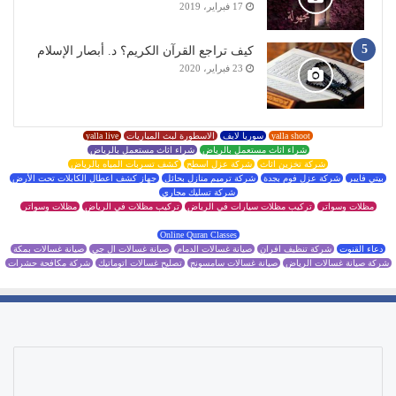
17 فبراير، 2019
كيف تراجع القرآن الكريم؟ د. أبصار الإسلام
23 فبراير، 2020
yalla shoot
سوريا لايف
الاسطورة لبث المباريات
yalla live
شراء اثاث مستعمل بالرياض
شراء اثاث مستعمل بالرياض
شركة تخزين اثاث
شركة عزل اسطح
كشف تسربات المياه بالرياض
بيتي فايبر
شركة عزل فوم بجدة
شركة ترميم منازل بحائل
جهاز كشف اعطال الكابلات تحت الأرض
شركة تسليك مجاري
مظلات وسواتر
تركيب مظلات سيارات في الرياض
تركيب مظلات في الرياض
مظلات وسواتر
Online Quran Classes
دعاء القنوت
شركة تنظيف افران
صيانة غسالات الدمام
صيانة غسالات ال جي
صيانة غسالات بمكة
شركة صيانة غسالات الرياض
صيانة غسالات سامسونج
تصليح غسالات اتوماتيك
شركة مكافحة حشرات