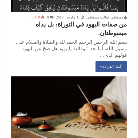
مصطفى طالب مصطفى
31 مارس، 2019
0
3٬459
من صفات اليهود في التوراة: بل يداه
مبسوطتان.
بسم الله الرحمن الرحيم الحمد لله والصلاة والسلام على
رسول الله، أما بعد: #وقالت_اليهود هل صحَّ عن اليهود
قولهم الذي…
أكمل القراءة »