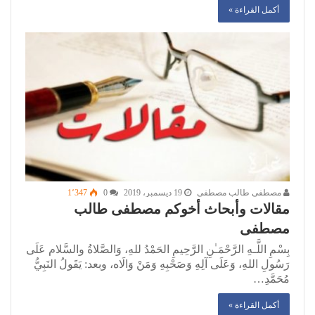
أكمل القراءة »
مصطفى طالب مصطفى
19 ديسمبر، 2019
0
1٬347
مقالات وأبحاث أخوكم مصطفى طالب
مصطفى
بِسْمِ اللَّـهِ الرَّحْمَـٰنِ الرَّحِيمِ الحَمْدُ للهِ، وَالصَّلاةُ والسَّلام عَلَى
رَسُولِ اللهِ، وَعَلَى آلِهِ وَصَحْبِهِ وَمَنْ وَالَاه، وبعد: يَقَولُ النَبِيُّ
مُحَمَّدِ…
أكمل القراءة »