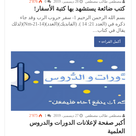
مصطفى طالب مصطفى
28 ديسمبر، 2019
0
2٬876
كتب ضائعة يستشهد بها كتبة الأسفار!
بسم الله الرحمن الرحيم 1- سفر حروب الرب وقد جاء
ذكره في (العدد 21: 14 ). (الفانديك)(العدد)(Nm-21-14)(لذلك
يقال في كتاب…
أكمل القراءة »
مصطفى طالب مصطفى
27 ديسمبر، 2019
1
2٬975
أكبر صفحة لإعلانات الدورات والدروس
العلمية